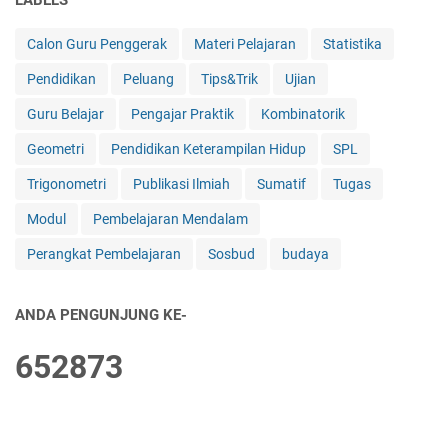
LABELS
Calon Guru Penggerak
Materi Pelajaran
Statistika
Pendidikan
Peluang
Tips&Trik
Ujian
Guru Belajar
Pengajar Praktik
Kombinatorik
Geometri
Pendidikan Keterampilan Hidup
SPL
Trigonometri
Publikasi Ilmiah
Sumatif
Tugas
Modul
Pembelajaran Mendalam
Perangkat Pembelajaran
Sosbud
budaya
ANDA PENGUNJUNG KE-
6
5
2
8
7
3