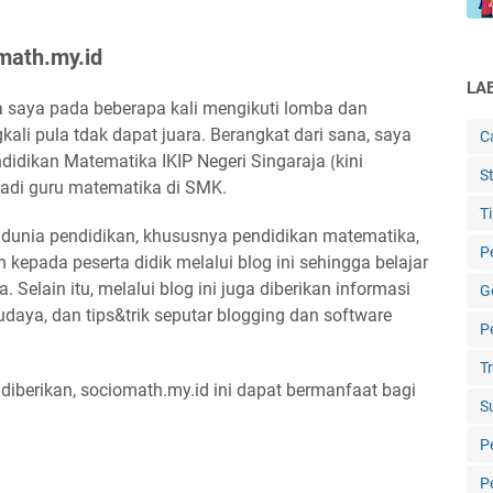
math.my.id
LA
saya pada beberapa kali mengikuti lomba dan
ali pula tdak dapat juara. Berangkat dari sana, saya
C
didikan Matematika IKIP Negeri Singaraja ⟮kini
St
jadi guru matematika di SMK.
T
dunia pendidikan, khususnya pendidikan matematika,
P
kepada peserta didik melalui blog ini sehingga belajar
. Selain itu, melalui blog ini juga diberikan informasi
G
udaya, dan tips&trik seputar blogging dan software
P
T
 diberikan, sociomath.my.id ini dapat bermanfaat bagi
S
P
P