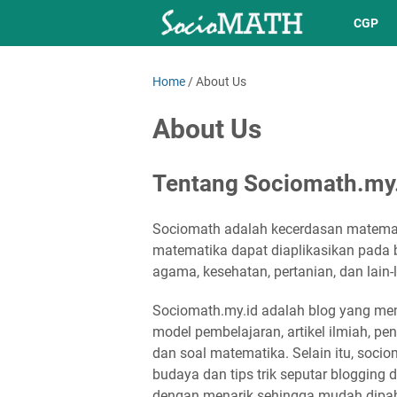
CGP
Home
/
About Us
About Us
Tentang Sociomath.my
Sociomath adalah kecerdasan matemati
matematika dapat diaplikasikan pada be
agama, kesehatan, pertanian, dan lain-l
Sociomath.my.id adalah blog yang mem
model pembelajaran, artikel ilmiah, pe
dan soal matematika. Selain itu, soci
budaya dan tips trik seputar blogging
dengan menarik sehingga mudah dipaha