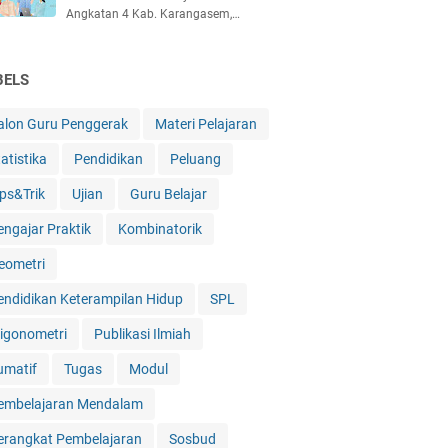
Angkatan 4 Kab. Karangasem,…
BELS
alon Guru Penggerak
Materi Pelajaran
atistika
Pendidikan
Peluang
ips&Trik
Ujian
Guru Belajar
engajar Praktik
Kombinatorik
eometri
endidikan Keterampilan Hidup
SPL
rigonometri
Publikasi Ilmiah
umatif
Tugas
Modul
embelajaran Mendalam
erangkat Pembelajaran
Sosbud