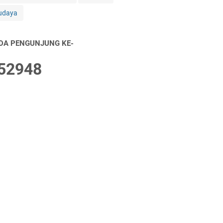
udaya
DA PENGUNJUNG KE-
5
2
9
4
8