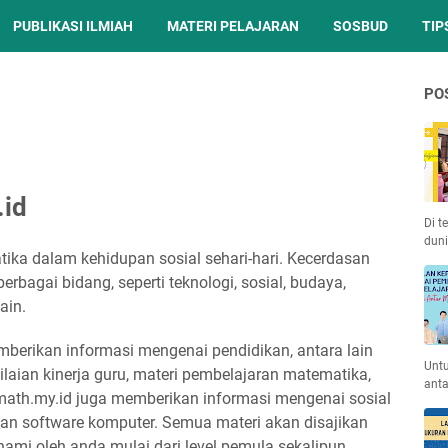
PUBLIKASI ILMIAH
MATERI PELAJARAN
SOSBUD
TIP
PO
.id
Di t
duni
ka dalam kehidupan sosial sehari-hari. Kecerdasan
rbagai bidang, seperti teknologi, sosial, budaya,
ain.
berikan informasi mengenai pendidikan, antara lain
Unt
nilaian kinerja guru, materi pembelajaran matematika,
anta
omath.my.id juga memberikan informasi mengenai sosial
 dan software komputer. Semua materi akan disajikan
mi oleh anda mulai dari level pemula sekalipun.