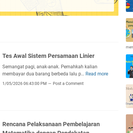
mem
Tes Awal Sistem Persamaan Linier
Semangat pagi, anak-anak. Pernahkah kalian
membayar dua barang berbeda lalu p…
Read more
T
e
1/05/2026 06:43:00 PM
Post a Comment
s
A
w
a
l
Rencana Pelaksanaan Pembelajaran
S
i
Matematika dengan Pendekatan