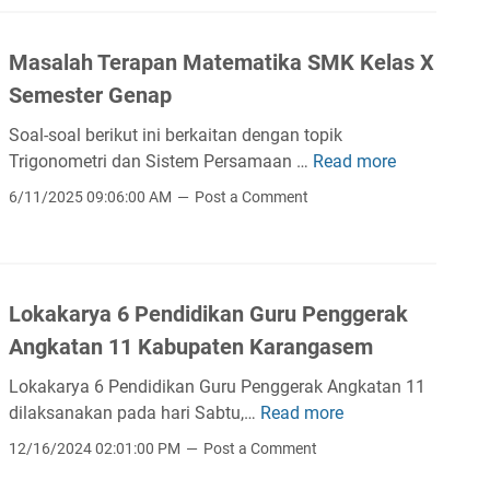
a
m
n
a
Masalah Terapan Matematika SMK Kelas X
d
t
a
i
Semester Genap
n
k
Soal-soal berikut ini berkaitan dengan topik
D
a
Trigonometri dan Sistem Persamaan …
Read more
M
e
d
a
r
e
6/11/2025 09:06:00 AM
Post a Comment
s
e
n
a
t
g
l
A
a
a
r
n
Lokakarya 6 Pendidikan Guru Penggerak
h
i
P
Angkatan 11 Kabupaten Karangasem
T
t
e
e
m
n
Lokakarya 6 Pendidikan Guru Penggerak Angkatan 11
r
a
d
dilaksanakan pada hari Sabtu,…
Read more
L
a
t
e
o
12/16/2024 02:01:00 PM
Post a Comment
p
i
k
k
a
k
a