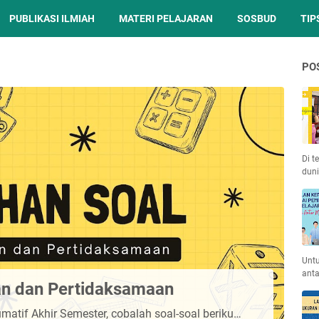
PUBLIKASI ILMIAH
MATERI PELAJARAN
SOSBUD
TIP
PO
Di t
duni
Unt
anta
an dan Pertidaksamaan
atif Akhir Semester, cobalah soal-soal beriku…