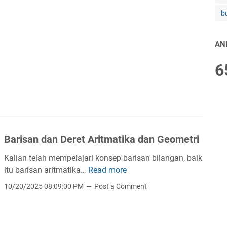
r
a
b
a
n
P
AN
e
m
6
b
e
l
a
j
a
Barisan dan Deret Aritmatika dan Geometri
r
Kalian telah mempelajari konsep barisan bilangan, baik
a
itu barisan aritmatika…
Read more
B
n
a
M
10/20/2025 08:09:00 PM
Post a Comment
r
a
i
t
s
e