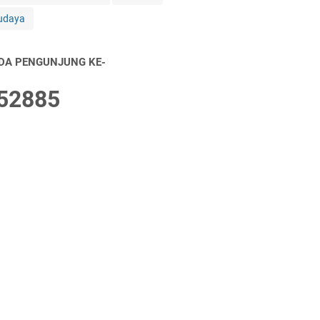
udaya
DA PENGUNJUNG KE-
5
2
8
8
5