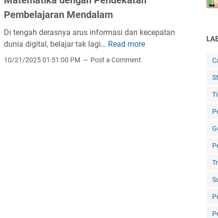
s
Pembelajaran Mendalam
t
e
Di tengah derasnya arus informasi dan kecepatan
LA
m
dunia digital, belajar tak lagi…
Read more
R
P
e
10/21/2025 01:51:00 PM
Post a Comment
C
e
n
St
r
c
s
a
T
a
n
P
m
a
a
P
G
a
e
P
n
l
L
a
T
i
k
S
n
s
i
a
P
e
n
P