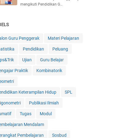
mengikuti Pendidikan G…
BELS
alon Guru Penggerak
Materi Pelajaran
atistika
Pendidikan
Peluang
ips&Trik
Ujian
Guru Belajar
engajar Praktik
Kombinatorik
eometri
endidikan Keterampilan Hidup
SPL
rigonometri
Publikasi Ilmiah
umatif
Tugas
Modul
embelajaran Mendalam
erangkat Pembelajaran
Sosbud