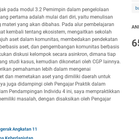
b
njak pada modul 3.2 Pemimpin dalam pengelolaan
ng pertama adalah mulai dari diri, yaitu menulisan
ateri yang akan dibahas. Pada alur pembelajaran
AN
gat kembali tentang ekosistem, mengaitkan sekolah
tujuh aset dalam komunitas, membedakan pendekatan
6
berbasis aset, dan pengembangan komunitas berbasis
akukan diskusi kelompok secara asinkron, dimana tiap
 studi kasus, kemudian dikonetari oleh CGP lainnya.
erikan pemahaman lebih dalam mengenai
t dan memetakan aset yang dimiliki daerah untuk
ya juga didampingi oleh Pengajar Praktik dalam
lam Pendampingan Individu 4 ini, saya mempraktikkan
emiliki masalah, dengan disaksikan oleh Pengajar
ggerak Angkatan 11
na Keberlanjutan