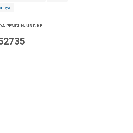
udaya
DA PENGUNJUNG KE-
5
2
7
3
5