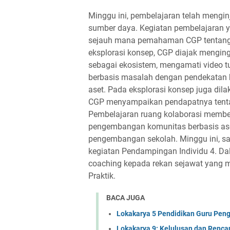
Minggu ini, pembelajaran telah mengi
sumber daya. Kegiatan pembelajaran ya
sejauh mana pemahaman CGP tentang m
eksplorasi konsep, CGP diajak mengin
sebagai ekosistem, mengamati video 
berbasis masalah dengan pendekatan 
aset. Pada eksplorasi konsep juga dil
CGP menyampaikan pendapatnya tentang
Pembelajaran ruang kolaborasi memb
pengembangan komunitas berbasis ase
pengembangan sekolah. Minggu ini, sa
kegiatan Pendampingan Individu 4. Da
coaching kepada rekan sejawat yang m
Praktik.
BACA JUGA
Lokakarya 5 Pendidikan Guru Pen
Lokakarya 9: Kelulusan dan Renca