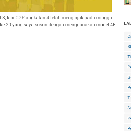
l 3, kini CGP angkatan 4 telah menginjak pada minggu
LA
nggu ke-20 yang saya susun dengan menggunakan model 4F.
C
St
T
P
G
P
T
S
P
P