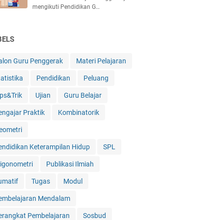
mengikuti Pendidikan G…
BELS
alon Guru Penggerak
Materi Pelajaran
atistika
Pendidikan
Peluang
ips&Trik
Ujian
Guru Belajar
engajar Praktik
Kombinatorik
eometri
endidikan Keterampilan Hidup
SPL
rigonometri
Publikasi Ilmiah
umatif
Tugas
Modul
embelajaran Mendalam
erangkat Pembelajaran
Sosbud