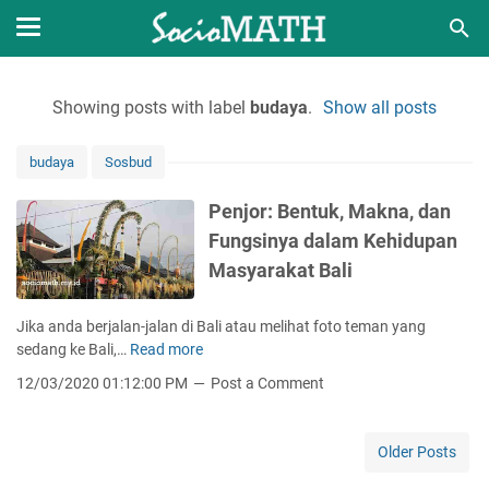
Showing posts with label
budaya
.
Show all posts
budaya
Sosbud
Penjor: Bentuk, Makna, dan
Fungsinya dalam Kehidupan
Masyarakat Bali
Jika anda berjalan-jalan di Bali atau melihat foto teman yang
sedang ke Bali,…
Read more
P
e
12/03/2020 01:12:00 PM
Post a Comment
n
j
o
Older Posts
r