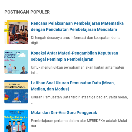
:
B
POSTINGAN POPULER
e
n
Rencana Pelaksanaan Pembelajaran Matematika
t
dengan Pendekatan Pembelajaran Mendalam
u
k
Di tengah derasnya arus informasi dan kecepatan dunia
digit…
,
M
Koneksi Antar Materi-Pengambilan Keputusan
a
sebagai Pemimpin Pembelajaran
k
Untuk menunjukkan pemahaman akan kaitan antarmateri
n
ini, …
a
,
Latihan Soal Ukuran Pemusatan Data ⟮Mean,
d
Median, dan Modus⟯
a
Ukuran Pemusatan Data terdiri atas tiga bagian, yaitu mean,
n
…
F
u
Mulai dari Diri-Visi Guru Penggerak
n
Pembelajaran pertama dalam alur MERRDEKA adalah Mulai
g
dar…
s