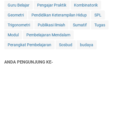
y
Guru Belajar
Pengajar Praktik
Kombinatorik
a
r
Geometri
Pendidikan Keterampilan Hidup
SPL
a
Trigonometri
Publikasi Ilmiah
Sumatif
Tugas
k
a
Modul
Pembelajaran Mendalam
t
B
Perangkat Pembelajaran
Sosbud
budaya
a
l
i
ANDA PENGUNJUNG KE-