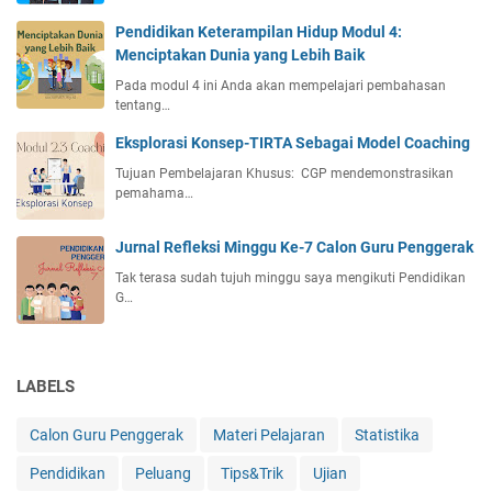
i
Pendidikan Keterampilan Hidup Modul 4:
n
Menciptakan Dunia yang Lebih Baik
y
a
Pada modul 4 ini Anda akan mempelajari pembahasan
tentang…
d
a
Eksplorasi Konsep-TIRTA Sebagai Model Coaching
l
Tujuan Pembelajaran Khusus: CGP mendemonstrasikan
a
pemahama…
m
K
e
Jurnal Refleksi Minggu Ke-7 Calon Guru Penggerak
h
Tak terasa sudah tujuh minggu saya mengikuti Pendidikan
i
G…
d
u
p
a
LABELS
n
M
Calon Guru Penggerak
Materi Pelajaran
Statistika
a
Pendidikan
Peluang
Tips&Trik
Ujian
s