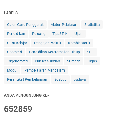
LABELS
Calon Guru Penggerak
Materi Pelajaran
Statistika
Pendidikan
Peluang
Tips&Trik
Ujian
Guru Belajar
Pengajar Praktik
Kombinatorik
Geometri
Pendidikan Keterampilan Hidup
SPL
Trigonometri
Publikasi Ilmiah
Sumatif
Tugas
Modul
Pembelajaran Mendalam
Perangkat Pembelajaran
Sosbud
budaya
ANDA PENGUNJUNG KE-
6
5
2
8
5
9