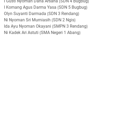
I Gusti Nyoman Dana Arsana ⟮SDN 4 Bugbug⟯
I Komang Agus Darma Yasa ⟮SDN 5 Bugbug⟯
Olyn Suyanti Darmada ⟮SDN 3 Rendang⟯
Ni Nyoman Sri Murniasih ⟮SDN 2 Ngis⟯
Ida Ayu Nyoman Okayani ⟮SMPN 3 Rendang⟯
Ni Kadek Ari Astuti ⟮SMA Negeri 1 Abang⟯