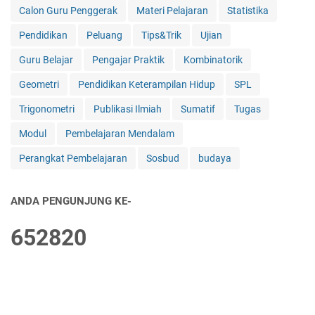
Calon Guru Penggerak
Materi Pelajaran
Statistika
Pendidikan
Peluang
Tips&Trik
Ujian
Guru Belajar
Pengajar Praktik
Kombinatorik
Geometri
Pendidikan Keterampilan Hidup
SPL
Trigonometri
Publikasi Ilmiah
Sumatif
Tugas
Modul
Pembelajaran Mendalam
Perangkat Pembelajaran
Sosbud
budaya
ANDA PENGUNJUNG KE-
6
5
2
8
2
0