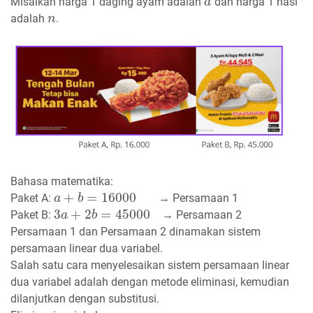
Misalkan harga 1 daging ayam adalah
dan harga 1 nasi
a
a
adalah
.
n
n
Bahasa matematika:
+
=
16000
Paket A:
→ Persamaan 1
a
a
+
b
=
b
16000
3
+
2
=
45000
Paket B:
→ Persamaan 2
3
a
a
+
2
b
=
b
45000
Persamaan 1 dan Persamaan 2 dinamakan sistem
persamaan linear dua variabel.
Salah satu cara menyelesaikan sistem persamaan linear
dua variabel adalah dengan metode eliminasi, kemudian
dilanjutkan dengan substitusi.