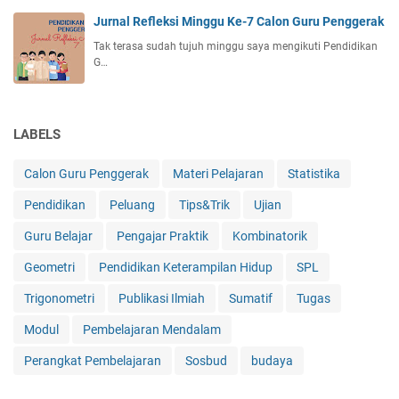
Jurnal Refleksi Minggu Ke-7 Calon Guru Penggerak
Tak terasa sudah tujuh minggu saya mengikuti Pendidikan
G…
LABELS
Calon Guru Penggerak
Materi Pelajaran
Statistika
Pendidikan
Peluang
Tips&Trik
Ujian
Guru Belajar
Pengajar Praktik
Kombinatorik
Geometri
Pendidikan Keterampilan Hidup
SPL
Trigonometri
Publikasi Ilmiah
Sumatif
Tugas
Modul
Pembelajaran Mendalam
Perangkat Pembelajaran
Sosbud
budaya