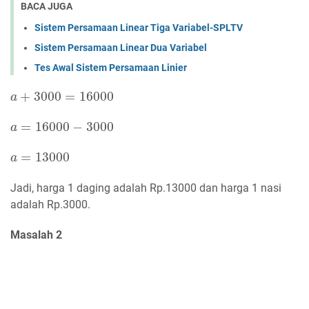
BACA JUGA
Sistem Persamaan Linear Tiga Variabel-SPLTV
Sistem Persamaan Linear Dua Variabel
Tes Awal Sistem Persamaan Linier
+
3000
=
16000
a
a
+
3000
=
16000
=
16000
−
3000
a
a
=
16000
−
3000
=
13000
a
a
=
13000
Jadi, harga 1 daging adalah Rp.13000 dan harga 1 nasi
adalah Rp.3000.
Masalah 2