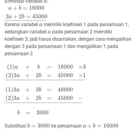
Eliminasi variabel
:
a
a
+
=
16000
a
b
a
+
b
=
16000
3
a
+
2
b
=
45000
_
3
+
2
=
45000
a
b
−
−
−
−
−
−
−
−
−
−
−
−
−
Karena variabel
memiliki koefisien 1 pada persamaan 1,
a
a
sedangkan variabel
pada persamaan 2 memiliki
a
a
koefisien 3, jadi harus disamakan, dengan cara mengalikan
dengan 3 pada persamaan 1 dan mengalikan 1 pada
persamaan 2
(
1
)
+
=
16000
×
3
a
b
(
1
)
a
+
b
=
16000
×
3
(
2
)
3
a
+
2
b
=
45000
×
1
_
(
2
)
3
+
2
=
45000
×
1
a
b
−
−
−
−
−
−
−
−
−
−
−
−
−
−
−
−
−
−
−
−
−
−
−
−
−
(
1
)
3
+
3
=
48000
a
b
(
1
)
3
a
+
3
b
=
48000
(
2
)
3
a
+
2
b
=
45000
−
_
(
2
)
3
+
2
=
45000
−
a
b
−
−
−
−
−
−
−
−
−
−
−
−
−
−
−
−
−
−
−
−
−
−
−
−
=
3000
b
=
3000
b
=
3000
+
=
16000
Substitusi
ke persamaan
b
b
=
3000
a
a
+
b
=
b
16000