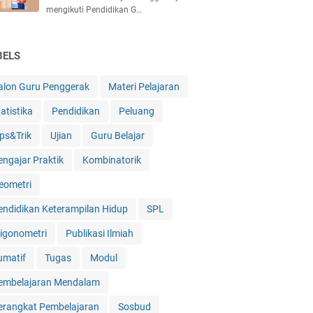
mengikuti Pendidikan G…
BELS
alon Guru Penggerak
Materi Pelajaran
atistika
Pendidikan
Peluang
ips&Trik
Ujian
Guru Belajar
engajar Praktik
Kombinatorik
eometri
endidikan Keterampilan Hidup
SPL
rigonometri
Publikasi Ilmiah
umatif
Tugas
Modul
embelajaran Mendalam
erangkat Pembelajaran
Sosbud