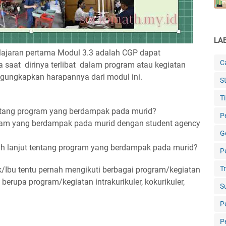
LA
lajaran pertama Modul 3.3 adalah CGP dapat
C
 saat dirinya terlibat dalam program atau kegiatan
gungkapkan harapannya dari modul ini.
St
T
entang program yang berdampak pada murid?
P
ram yang berdampak pada murid dengan student agency
G
bih lanjut tentang program yang berdampak pada murid?
P
T
k/Ibu tentu pernah mengikuti berbagai program/kegiatan
berupa program/kegiatan intrakurikuler, kokurikuler,
S
P
P