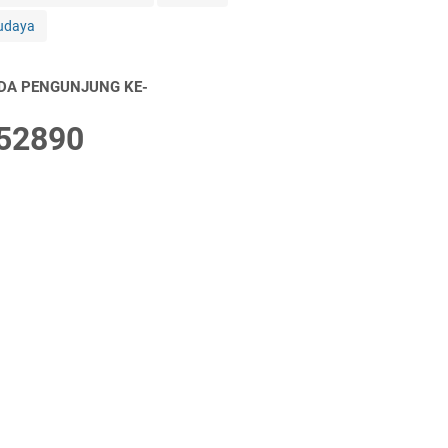
udaya
DA PENGUNJUNG KE-
5
2
8
9
0