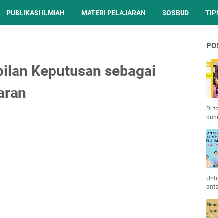
PUBLIKASI ILMIAH
MATERI PELAJARAN
SOSBUD
TIP
PO
ilan Keputusan sebagai
aran
Di t
duni
Unt
anta