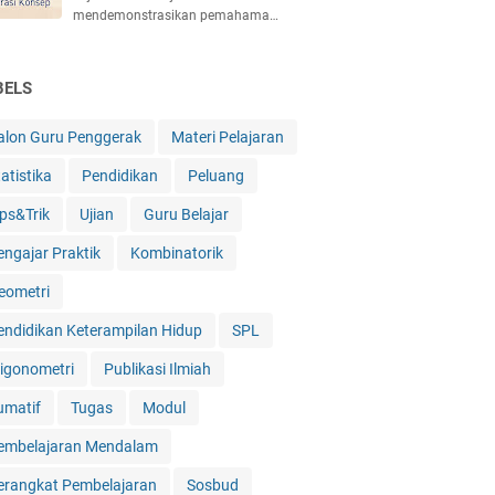
mendemonstrasikan pemahama…
BELS
alon Guru Penggerak
Materi Pelajaran
atistika
Pendidikan
Peluang
ips&Trik
Ujian
Guru Belajar
engajar Praktik
Kombinatorik
eometri
endidikan Keterampilan Hidup
SPL
rigonometri
Publikasi Ilmiah
umatif
Tugas
Modul
embelajaran Mendalam
erangkat Pembelajaran
Sosbud