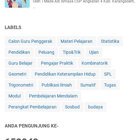
Oleh: I Made Adi Ismaya CGP Angkatan 4 Kab. Karangasem,
e
…
r
h
i
LABELS
t
u
Calon Guru Penggerak
Materi Pelajaran
Statistika
n
g
Pendidikan
Peluang
Tips&Trik
Ujian
a
Guru Belajar
Pengajar Praktik
Kombinatorik
n
n
Geometri
Pendidikan Keterampilan Hidup
SPL
y
a
Trigonometri
Publikasi Ilmiah
Sumatif
Tugas
Modul
Pembelajaran Mendalam
Perangkat Pembelajaran
Sosbud
budaya
ANDA PENGUNJUNG KE-