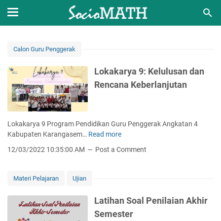
Calon Guru Penggerak
Lokakarya 9: Kelulusan dan
Rencana Keberlanjutan
Lokakarya 9 Program Pendidikan Guru Penggerak Angkatan 4
Kabupaten Karangasem…
Read more
L
o
12/03/2022 10:35:00 AM
Post a Comment
k
a
k
Materi Pelajaran
Ujian
a
r
Latihan Soal Penilaian Akhir
y
Semester
a