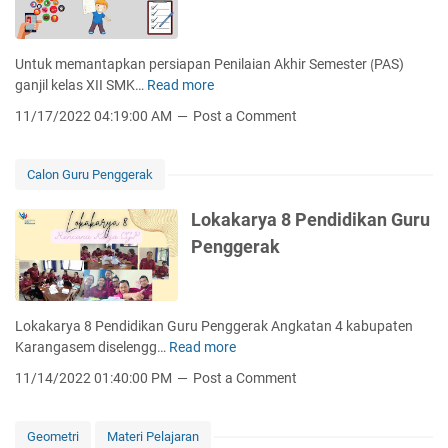
9
:
K
Untuk memantapkan persiapan Penilaian Akhir Semester ⟮PAS)
e
ganjil kelas XII SMK…
Read more
L
l
a
11/17/2022 04:19:00 AM
Post a Comment
u
t
l
i
u
h
Calon Guru Penggerak
s
a
a
n
Lokakarya 8 Pendidikan Guru
n
S
Penggerak
d
o
a
a
n
l
R
P
Lokakarya 8 Pendidikan Guru Penggerak Angkatan 4 kabupaten
e
e
Karangasem diselengg…
Read more
L
n
n
o
c
11/14/2022 01:40:00 PM
Post a Comment
i
k
a
l
a
n
a
k
a
Geometri
Materi Pelajaran
i