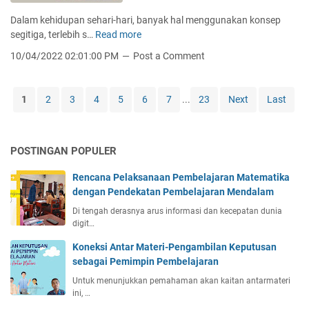
T
g
u
i
o
Dalam kehidupan sehari-hari, banyak hal menggunakan konsep
P
t
n
segitiga, terlebih s…
Read more
S
e
i
a
e
n
10/04/2022 02:01:00 PM
Post a Comment
k
l
g
g
P
R
i
g
a
u
t
e
1
2
3
4
5
6
7
...
23
Next
Last
d
a
i
r
a
n
g
a
D
g
a
k
i
K
POSTINGAN POPULER
S
m
u
i
e
b
Rencana Pelaksanaan Pembelajaran Matematika
k
n
u
dengan Pendekatan Pembelajaran Mendalam
u
s
s
-
Di tengah derasnya arus informasi dan kecepatan dunia
i
digit…
s
T
i
i
Koneksi Antar Materi-Pengambilan Keputusan
k
g
sebagai Pemimpin Pembelajaran
u
a
Untuk menunjukkan pemahaman akan kaitan antarmateri
:
ini, …
K