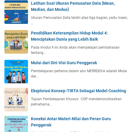
e
Latihan Soal Ukuran Pemusatan Data ⟮Mean,
i
Median, dan Modus⟯
s
Ukuran Pemusatan Data terdiri atas tiga bagian, yaitu mean,
t
…
i
m
Pendidikan Keterampilan Hidup Modul 4:
e
Menciptakan Dunia yang Lebih Baik
w
Pada modul 4 ini Anda akan mempelajari pembahasan
a
tentang…
a
Mulai dari Diri-Visi Guru Penggerak
n
,
Pembelajaran pertama dalam alur MERRDEKA adalah Mulai
S
dar…
u
d
Eksplorasi Konsep-TIRTA Sebagai Model Coaching
u
Tujuan Pembelajaran Khusus: CGP mendemonstrasikan
t
pemahama…
,
d
a
Koneksi Antar Materi-Nilai dan Peran Guru
n
Penggerak
P