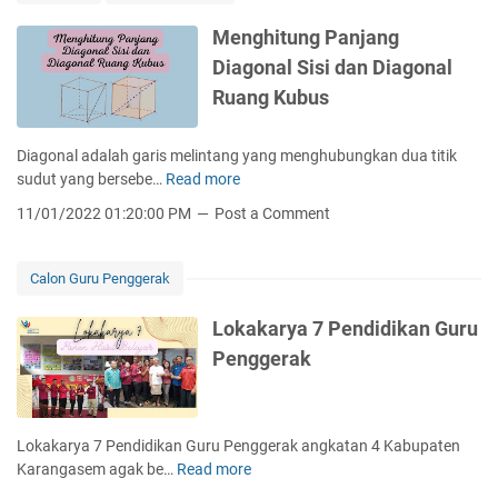
a
K
a
r
e
Menghitung Panjang
n
y
b
Diagonal Sisi dan Diagonal
A
a
e
k
Ruang Kubus
8
r
h
P
l
i
e
a
Diagonal adalah garis melintang yang menghubungkan dua titik
r
n
n
sudut yang bersebe…
Read more
M
S
d
j
e
e
11/01/2022 01:20:00 PM
Post a Comment
i
u
n
m
d
t
g
e
i
a
h
s
Calon Guru Penggerak
k
n
i
t
a
t
e
Lokakarya 7 Pendidikan Guru
n
u
r
Penggerak
G
n
u
g
r
P
u
a
Lokakarya 7 Pendidikan Guru Penggerak angkatan 4 Kabupaten
P
n
Karangasem agak be…
Read more
L
e
j
o
n