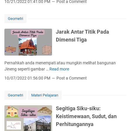
10/21/2022 01:41:00 PM
Post a Comment
a
k
g
n
a
g
g
k
e
Geometri
D
a
r
i
r
a
Jarak Antar Titik Pada
a
y
k
Dimensi Tiga
g
a
o
7
n
P
a
e
Pernahkah anda menempati atau mungkin melihat bangunan
l
n
Jineng seperti gambar …
Read more
J
S
d
a
i
10/07/2022 01:56:00 PM
Post a Comment
i
r
s
d
a
i
i
k
d
Geometri
Materi Pelajaran
k
A
a
a
n
n
Segitiga Siku-siku:
n
t
D
Keistimewaan, Sudut, dan
G
a
i
u
Perhitungannya
r
a
r