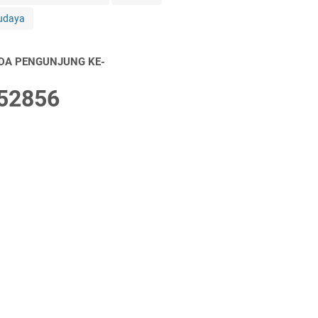
udaya
DA PENGUNJUNG KE-
5
2
8
5
6