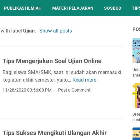
PUBLIKASI ILMIAH
MATERI PELAJARAN
SOSBUD
TIP
PO
with label
Ujian
.
Show all posts
Tips Mengerjakan Soal Ujian Online
Unt
Bagi siswa SMA/SMK, saat ini sudah akan memasuki
anta
kegiatan akhir semester, yaitu…
Read more
T
i
11/28/2020 03:56:00 PM
Post a Comment
p
s
M
Di t
e
duni
n
Tips Sukses Mengikuti Ulangan Akhir
g