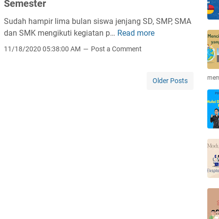
e
Semester
r
Sudah hampir lima bulan siswa jenjang SD, SMP, SMA
j
dan SMK mengikuti kegiatan p…
Read more
T
a
i
k
11/18/2020 05:38:00 AM
Post a Comment
p
a
s
n
mem
S
Older Posts
S
u
o
k
a
s
l
e
U
s
j
M
i
e
a
n
n
g
O
i
n
k
l