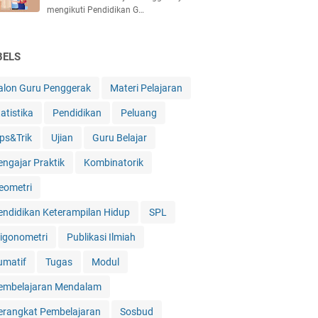
mengikuti Pendidikan G…
BELS
alon Guru Penggerak
Materi Pelajaran
atistika
Pendidikan
Peluang
ips&Trik
Ujian
Guru Belajar
engajar Praktik
Kombinatorik
eometri
endidikan Keterampilan Hidup
SPL
rigonometri
Publikasi Ilmiah
umatif
Tugas
Modul
embelajaran Mendalam
erangkat Pembelajaran
Sosbud