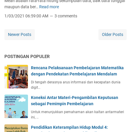
Mean adalah rata-rata hitung sekumpulan data, baik data tunggal
e
n
e
maupun data ber…
Read more
M
r
g
d
e
k
1/03/2021 06:59:00 AM
3 comments
g
i
a
e
a
a
n
l
l
n
D
o
Newer Posts
Older Posts
d
,
a
m
a
d
t
p
n
a
a
o
D
n
POSTINGAN POPULER
T
k
a
M
u
t
o
Rencana Pelaksanaan Pembelajaran Matematika
n
a
d
dengan Pendekatan Pembelajaran Mendalam
g
B
u
g
Di tengah derasnya arus informasi dan kecepatan dunia
e
s
digit…
a
r
⟯
l
k
Koneksi Antar Materi-Pengambilan Keputusan
d
e
sebagai Pemimpin Pembelajaran
a
l
Untuk menunjukkan pemahaman akan kaitan antarmateri
n
o
ini, …
D
m
a
Pendidikan Keterampilan Hidup Modul 4:
p
t