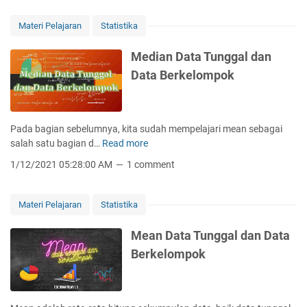
a
u
n
s
Materi Pelajaran
Statistika
P
D
e
a
Median Data Tunggal dan
m
t
Data Berkelompok
u
a
s
T
a
u
t
n
Pada bagian sebelumnya, kita sudah mempelajari mean sebagai
a
g
salah satu bagian d…
Read more
M
n
g
e
D
1/12/2021 05:28:00 AM
1 comment
a
d
a
l
i
t
d
a
a
Materi Pelajaran
Statistika
a
n
⟮
n
D
M
Mean Data Tunggal dan Data
D
a
e
Berkelompok
a
t
a
t
a
n
a
T
,
B
u
M