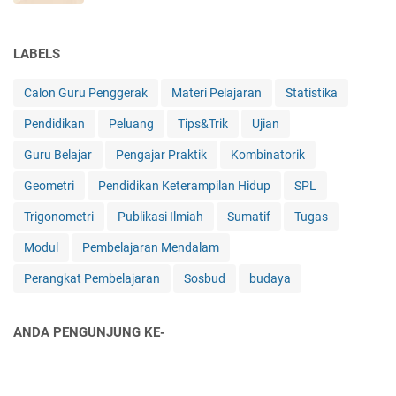
LABELS
Calon Guru Penggerak
Materi Pelajaran
Statistika
Pendidikan
Peluang
Tips&Trik
Ujian
Guru Belajar
Pengajar Praktik
Kombinatorik
Geometri
Pendidikan Keterampilan Hidup
SPL
Trigonometri
Publikasi Ilmiah
Sumatif
Tugas
Modul
Pembelajaran Mendalam
Perangkat Pembelajaran
Sosbud
budaya
ANDA PENGUNJUNG KE-