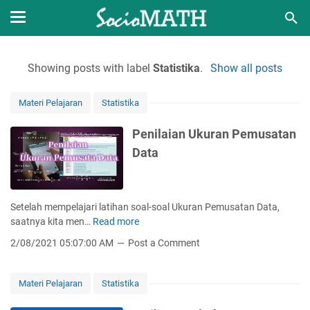
Showing posts with label
Statistika
.
Show all posts
Materi Pelajaran
Statistika
Penilaian Ukuran Pemusatan
Data
Setelah mempelajari latihan soal-soal Ukuran Pemusatan Data,
saatnya kita men…
Read more
P
e
2/08/2021 05:07:00 AM
Post a Comment
n
i
l
Materi Pelajaran
Statistika
a