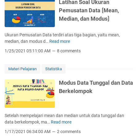
i
Latihan Soal Ukuran
a
Pemusatan Data ⟮Mean,
n
Median, dan Modus⟯
U
k
u
Ukuran Pemusatan Data terdiri atas tiga bagian, yaitu mean,
r
median, dan modus d…
Read more
L
a
a
1/25/2021 05:11:00 AM
8 comments
n
t
P
i
e
h
Materi Pelajaran
Statistika
m
a
u
n
Modus Data Tunggal dan Data
s
S
Berkelompok
a
o
t
a
a
l
n
U
Setelah mempelajari mean dan median untuk data tunggal dan
D
k
data berkelompok, ma…
Read more
M
a
u
o
t
1/17/2021 06:34:00 AM
2 comments
r
d
a