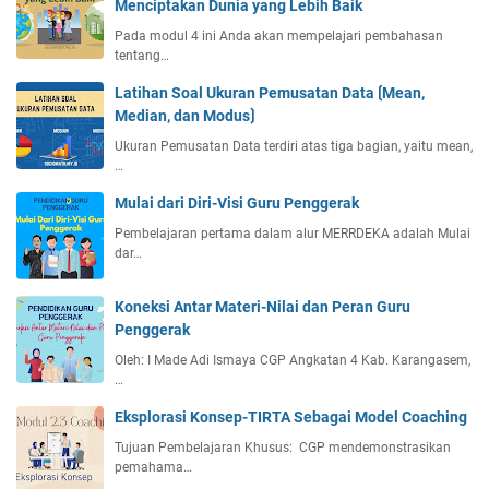
Menciptakan Dunia yang Lebih Baik
o
a
k
Pada modul 4 ini Anda akan mempelajari pembahasan
B
tentang…
e
r
Latihan Soal Ukuran Pemusatan Data ⟮Mean,
k
Median, dan Modus⟯
e
Ukuran Pemusatan Data terdiri atas tiga bagian, yaitu mean,
l
…
o
Mulai dari Diri-Visi Guru Penggerak
m
p
Pembelajaran pertama dalam alur MERRDEKA adalah Mulai
o
dar…
k
Koneksi Antar Materi-Nilai dan Peran Guru
Penggerak
Oleh: I Made Adi Ismaya CGP Angkatan 4 Kab. Karangasem,
…
Eksplorasi Konsep-TIRTA Sebagai Model Coaching
Tujuan Pembelajaran Khusus: CGP mendemonstrasikan
pemahama…