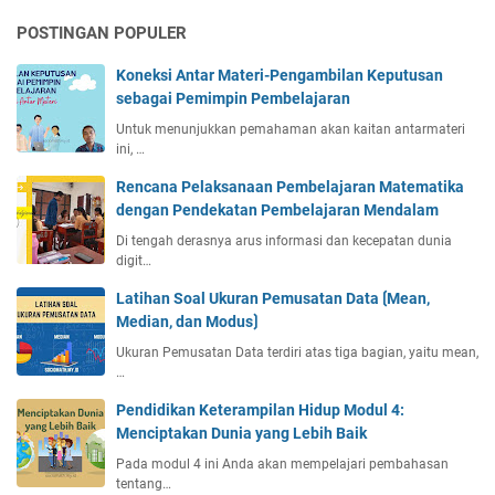
e
g
K
u
j
K
POSTINGAN POPULER
e
d
a
u
j
u
r
b
Koneksi Antar Materi-Pengambilan Keputusan
a
t
a
u
sebagai Pemimpin Pembelajaran
d
,
h
s
i
d
Untuk menunjukkan pemahaman akan kaitan antarmateri
,
ini, …
a
a
P
n
n
e
Rencana Pelaksanaan Pembelajaran Matematika
S
P
n
dengan Pendekatan Pembelajaran Mendalam
a
e
g
Di tengah derasnya arus informasi dan kecepatan dunia
l
r
e
digit…
i
h
r
n
i
Latihan Soal Ukuran Pemusatan Data ⟮Mean,
t
g
t
Median, dan Modus⟯
i
B
u
a
Ukuran Pemusatan Data terdiri atas tiga bagian, yaitu mean,
e
n
n
…
b
g
,
a
a
Pendidikan Keterampilan Hidup Modul 4:
R
s
n
Menciptakan Dunia yang Lebih Baik
u
n
m
Pada modul 4 ini Anda akan mempelajari pembahasan
y
tentang…
u