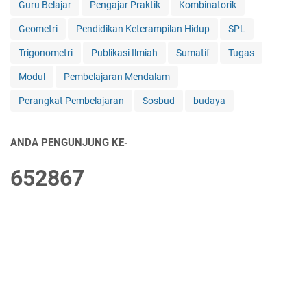
Guru Belajar
Pengajar Praktik
Kombinatorik
Geometri
Pendidikan Keterampilan Hidup
SPL
Trigonometri
Publikasi Ilmiah
Sumatif
Tugas
Modul
Pembelajaran Mendalam
Perangkat Pembelajaran
Sosbud
budaya
ANDA PENGUNJUNG KE-
6
5
2
8
6
7