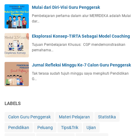
a
s
Mulai dari Diri-Visi Guru Penggerak
,
Pembelajaran pertama dalam alur MERRDEKA adalah Mulai
d
dar…
a
n
Eksplorasi Konsep-TIRTA Sebagai Model Coaching
C
o
Tujuan Pembelajaran Khusus: CGP mendemonstrasikan
n
pemahama…
t
o
Jurnal Refleksi Minggu Ke-7 Calon Guru Penggerak
h
Tak terasa sudah tujuh minggu saya mengikuti Pendidikan
S
G…
o
a
l
LABELS
Calon Guru Penggerak
Materi Pelajaran
Statistika
Pendidikan
Peluang
Tips&Trik
Ujian