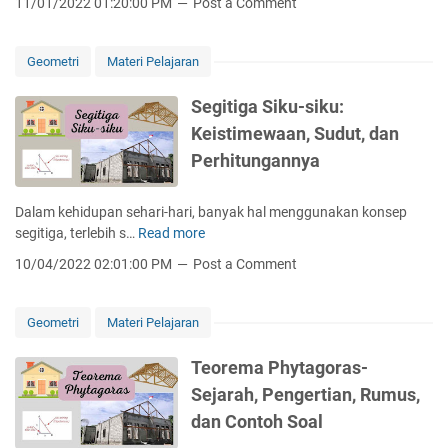
11/01/2022 01:20:00 PM
Post a Comment
i
n
l
g
a
h
Geometri
Materi Pelajaran
i
i
a
t
Segitiga Siku-siku:
n
u
Keistimewaan, Sudut, dan
A
n
k
Perhitungannya
g
h
P
i
a
Dalam kehidupan sehari-hari, banyak hal menggunakan konsep
r
n
segitiga, terlebih s…
Read more
S
S
j
e
e
10/04/2022 02:01:00 PM
Post a Comment
a
g
m
n
i
e
g
t
s
Geometri
Materi Pelajaran
D
i
t
i
g
e
Teorema Phytagoras-
a
a
r
Sejarah, Pengertian, Rumus,
g
S
o
dan Contoh Soal
i
n
k