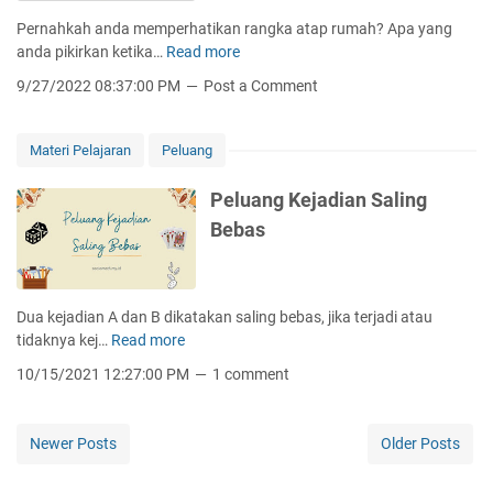
a
u
Pernahkah anda memperhatikan rangka atap rumah? Apa yang
l
-
anda pikirkan ketika…
Read more
T
S
s
e
i
9/27/2022 08:37:00 PM
Post a Comment
i
o
s
k
r
i
u
e
d
Materi Pelajaran
Peluang
:
m
a
K
a
n
Peluang Kejadian Saling
e
P
D
Bebas
i
h
i
s
y
a
t
t
g
i
a
o
Dua kejadian A dan B dikatakan saling bebas, jika terjadi atau
m
g
n
tidaknya kej…
Read more
P
e
o
a
e
w
10/15/2021 12:27:00 PM
1 comment
r
l
l
a
a
R
u
a
s
u
a
n
Newer Posts
Older Posts
-
a
n
,
S
n
g
S