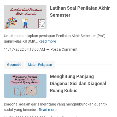
i
l
Latihan Soal Penilaian Akhir
D
Semester
a
t
a
B
Untuk memantapkan persiapan Penilaian Akhir Semester ⟮PAS)
e
ganjil kelas XII SMK…
Read more
L
r
a
11/17/2022 04:19:00 AM
Post a Comment
k
t
e
i
l
h
Geometri
Materi Pelajaran
o
a
m
n
Menghitung Panjang
p
S
Diagonal Sisi dan Diagonal
o
o
k
Ruang Kubus
a
l
P
Diagonal adalah garis melintang yang menghubungkan dua titik
e
sudut yang bersebe…
Read more
M
n
e