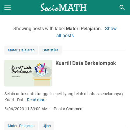
Showing posts with label
Materi Pelajaran
.
Show
all posts
Materi Pelajaran
Statistika
Kuartil Data Berkelompok
Selain untuk data tunggal seperti yang telah dibahas sebelumnya ⟮
Kuartil Dat…
Read more
K
u
5/06/2023 11:33:00 AM
Post a Comment
a
r
t
Materi Pelajaran
Ujian