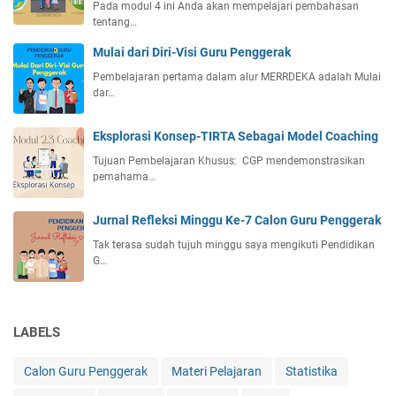
l
Pada modul 4 ini Anda akan mempelajari pembahasan
s
p
tentang…
a
a
e
a
Mulai dari Diri-Visi Guru Penggerak
n
m
n
s
i
Pembelajaran pertama dalam alur MERRDEKA adalah Mulai
S
e
l
dar…
u
b
i
m
a
k
Eksplorasi Konsep-TIRTA Sebagai Model Coaching
b
g
a
e
Tujuan Pembelajaran Khusus: CGP mendemonstrasikan
a
n
r
pemahama…
i
D
P
a
e
Jurnal Refleksi Minggu Ke-7 Calon Guru Penggerak
y
m
Tak terasa sudah tujuh minggu saya mengikuti Pendidikan
a
i
G…
m
p
i
n
LABELS
P
e
Calon Guru Penggerak
Materi Pelajaran
Statistika
m