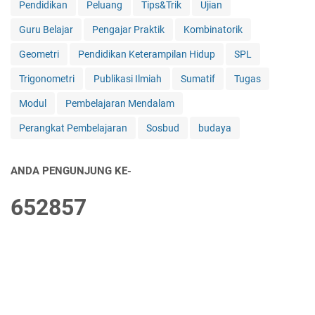
Pendidikan
Peluang
Tips&Trik
Ujian
b
e
Guru Belajar
Pengajar Praktik
Kombinatorik
l
a
Geometri
Pendidikan Keterampilan Hidup
SPL
j
Trigonometri
Publikasi Ilmiah
Sumatif
Tugas
a
r
Modul
Pembelajaran Mendalam
a
n
Perangkat Pembelajaran
Sosbud
budaya
ANDA PENGUNJUNG KE-
6
5
2
8
5
7