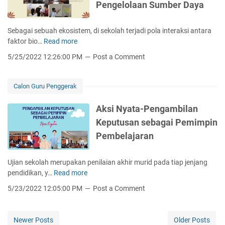
l
Pengelolaan Sumber Daya
l
m
a
e
y
a
k
a
Sebagai sebuah ekosistem, di sekolah terjadi pola interaksi antara
n
s
n
faktor bio…
Read more
K
P
i
g
o
r
5/25/2022 12:26:00 PM
Post a Comment
M
B
n
o
i
e
e
g
n
r
k
r
Calon Guru Penggerak
g
d
s
a
g
a
i
m
Aksi Nyata-Pengambilan
u
m
A
y
Keputusan sebagai Pemimpin
K
p
n
a
e
a
Pembelajaran
t
n
-
k
a
g
2
p
r
B
Ujian sekolah merupakan penilaian akhir murid pada tiap jenjang
2
a
M
e
pendidikan, y…
Read more
A
C
d
a
r
k
a
a
5/23/2022 12:05:00 PM
Post a Comment
t
d
s
l
M
e
a
i
o
u
r
m
N
n
r
Newer Posts
Older Posts
i
p