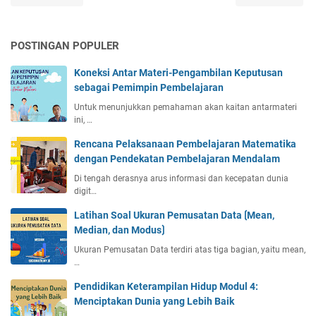
y
G
i
-
a
a
u
d
P
k
t
r
-
e
p
POSTINGAN POPULER
a
u
S
m
a
-
P
u
i
d
Koneksi Antar Materi-Pengambilan Keputusan
P
e
a
m
a
sebagai Pemimpin Pembelajaran
e
n
r
p
M
n
g
Untuk menunjukkan pemahaman akan kaitan antarmateri
a
i
u
ini, …
g
g
,
n
r
a
e
P
d
Rencana Pelaksanaan Pembelajaran Matematika
i
m
r
i
a
dengan Pendekatan Pembelajaran Mendalam
d
b
a
l
l
Di tengah derasnya arus informasi dan kecepatan dunia
i
k
i
a
digit…
l
h
m
a
a
Latihan Soal Ukuran Pemusatan Data ⟮Mean,
P
n
n
Median, dan Modus⟯
e
K
,
n
Ukuran Pemusatan Data terdiri atas tiga bagian, yaitu mean,
e
d
g
…
p
a
e
u
n
Pendidikan Keterampilan Hidup Modul 4:
l
t
K
Menciptakan Dunia yang Lebih Baik
o
u
e