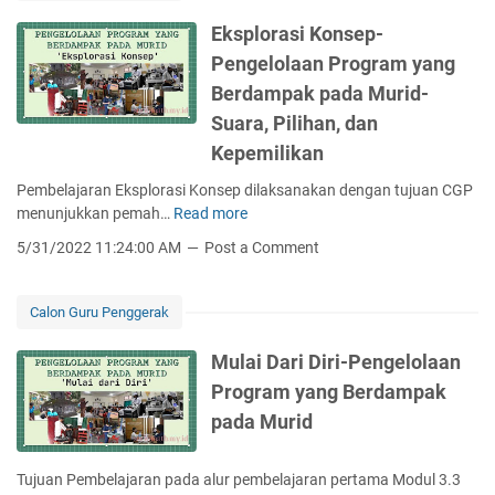
k
s
Eksplorasi Konsep-
i
Pengelolaan Program yang
P
Berdampak pada Murid-
r
i
Suara, Pilihan, dan
b
Kepemilikan
a
d
Pembelajaran Eksplorasi Konsep dilaksanakan dengan tujuan CGP
i
menunjukkan pemah…
Read more
E
C
k
5/31/2022 11:24:00 AM
Post a Comment
a
s
l
p
o
l
Calon Guru Penggerak
n
o
G
r
Mulai Dari Diri-Pengelolaan
u
a
Program yang Berdampak
r
s
pada Murid
u
i
P
K
e
o
Tujuan Pembelajaran pada alur pembelajaran pertama Modul 3.3
n
n