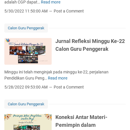
adalah CGP dapat…
Read more
M
g
s
u
5/30/2022 11:50:00 AM
Post a Comment
g
e
l
e
p
a
r
-
i
Calon Guru Penggerak
a
P
D
k
e
a
Jurnal Refleksi Minggu Ke-22
M
n
r
o
Calon Guru Penggerak
g
i
d
e
D
u
l
i
l
o
r
Minggu ini telah menginjak pada minggu ke-22, perjalanan
3
l
i
Pendidikan Guru Peng…
Read more
.
J
a
-
3
u
a
5/28/2022 09:53:00 AM
Post a Comment
P
r
n
e
n
P
n
a
r
Calon Guru Penggerak
g
l
o
e
R
g
Koneksi Antar Materi-
l
e
r
Pemimpin dalam
o
f
a